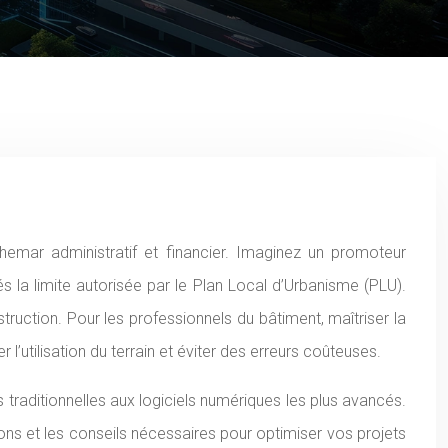
 la limite autorisée par le Plan Local d’Urbanisme (PLU).
ruction. Pour les professionnels du bâtiment, maîtriser la
’utilisation du terrain et éviter des erreurs coûteuses.
s traditionnelles aux logiciels numériques les plus avancés.
ons et les conseils nécessaires pour optimiser vos projets