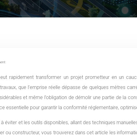
ment
travaux, que l’emprise réelle dépasse de quelques mètres carrés
dérables et même l’obligation de démolir une partie de la const
ssentielle pour garantir la conformité réglementaire, optimiser l
 éviter et les outils disponibles, allant des techniques manuelle
r ou constructeur, vous trouverez dans cet article les informati