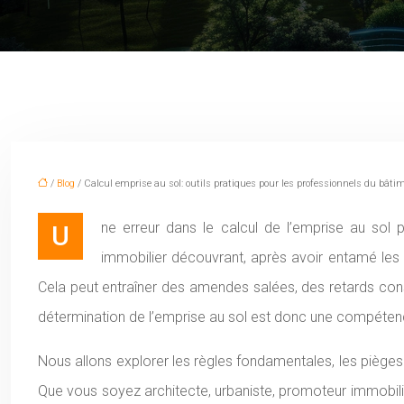
/
Blog
/ Calcul emprise au sol: outils pratiques pour les professionnels du bâti
Une erreur dans le calcul de l’emprise au sol peut rapidement transformer un projet prometteur en un cauchemar administratif et financier. Imaginez un promoteur
immobilier découvrant, après avoir entamé les 
Cela peut entraîner des amendes salées, des retards consi
détermination de l’emprise au sol est donc une compétence e
Nous allons explorer les règles fondamentales, les pièges à
Que vous soyez architecte, urbaniste, promoteur immobilie