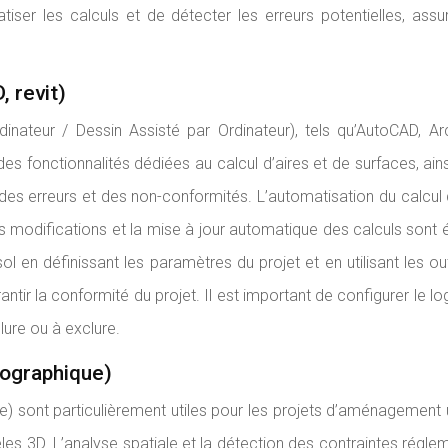
iser les calculs et de détecter les erreurs potentielles, ass
 revit)
nateur / Dessin Assisté par Ordinateur), tels qu’AutoCAD, Arc
 des fonctionnalités dédiées au calcul d’aires et de surfaces, a
ion des erreurs et des non-conformités. L’automatisation du calcul
des modifications et la mise à jour automatique des calculs son
ol en définissant les paramètres du projet et en utilisant les out
r la conformité du projet. Il est important de configurer le logi
clure ou à exclure.
éographique)
) sont particulièrement utiles pour les projets d’aménagement 
 3D. L’analyse spatiale et la détection des contraintes régleme