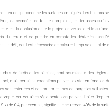
mment en ce qui concerne les surfaces ambiguës. Les balcons se
même, les avancées de toiture complexes, les terrasses suré
ente est la confusion entre la projection verticale et la surface a
is du terrain et de prendre en compte les dénivelés dans l’é
 un défi, car il est nécessaire de calculer l’emprise au sol de 
 abris de jardin et les piscines, sont soumises à des règles 
u sol, mais certaines exceptions peuvent exister en fonction de
les sont enterrées et ne comportent pas de margelles saillantes. 
mpte, car certaines réglementations peuvent limiter l’imperméa
u Sol) de 0.4, par exemple, signifie que seulement 40% de la surfa