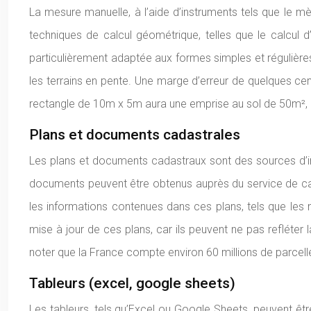
La mesure manuelle, à l’aide d’instruments tels que le mè
techniques de calcul géométrique, telles que le calcul d
particulièrement adaptée aux formes simples et régulières
les terrains en pente. Une marge d’erreur de quelques centi
rectangle de 10m x 5m aura une emprise au sol de 50m², m
Plans et documents cadastrales
Les plans et documents cadastraux sont des sources d’info
documents peuvent être obtenus auprès du service de cada
les informations contenues dans ces plans, tels que les n
mise à jour de ces plans, car ils peuvent ne pas refléter
noter que la France compte environ 60 millions de parcel
Tableurs (excel, google sheets)
Les tableurs, tels qu’Excel ou Google Sheets, peuvent être