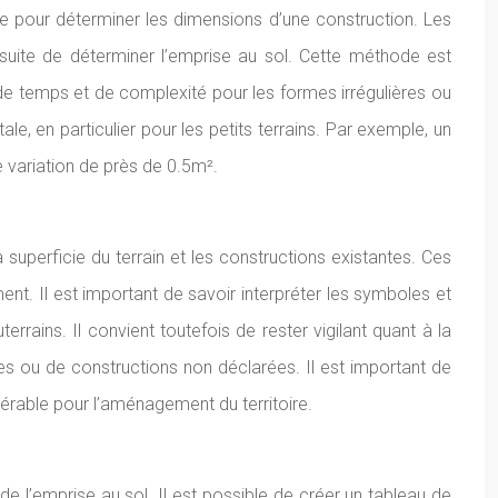
ble pour déterminer les dimensions d’une construction. Les
ensuite de déterminer l’emprise au sol. Cette méthode est
 de temps et de complexité pour les formes irrégulières ou
le, en particulier pour les petits terrains. Par exemple, un
 variation de près de 0.5m².
superficie du terrain et les constructions existantes. Ces
t. Il est important de savoir interpréter les symboles et
rains. Il convient toutefois de rester vigilant quant à la
tes ou de constructions non déclarées. Il est important de
érable pour l’aménagement du territoire.
de l’emprise au sol. Il est possible de créer un tableau de