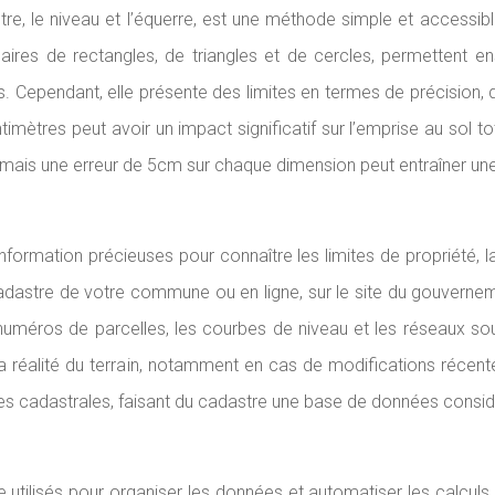
tre, le niveau et l’équerre, est une méthode simple et accessi
’aires de rectangles, de triangles et de cercles, permettent 
. Cependant, elle présente des limites en termes de précision,
mètres peut avoir un impact significatif sur l’emprise au sol tota
ais une erreur de 5cm sur chaque dimension peut entraîner une
rmation précieuses pour connaître les limites de propriété, la 
stre de votre commune ou en ligne, sur le site du gouvernemen
uméros de parcelles, les courbes de niveau et les réseaux souter
 la réalité du terrain, notamment en cas de modifications récen
les cadastrales, faisant du cadastre une base de données consid
 utilisés pour organiser les données et automatiser les calculs 