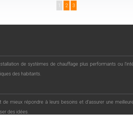
1
2
3
’installation de systèmes de chauffage plus performants ou l’in
tiques des habitants.
et de mieux répondre à leurs besoins et d’assurer une meilleu
ser des idées.