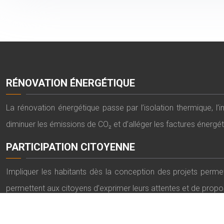
RÉNOVATION ÉNERGÉTIQUE
La rénovation énergétique passe par l’isolation thermique, l
diminuer les émissions de CO₂ et d’alléger les factures énergé
PARTICIPATION CITOYENNE
Impliquer les habitants dès la conception des projets perm
permettent aux citoyens d’exprimer leurs attentes et de propo
RÉAMÉNAGEMENT DES ESPACES PUBLICS