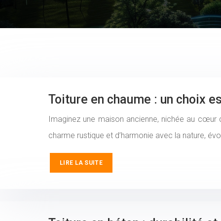
Toiture en chaume : un choix e
Imaginez une maison ancienne, nichée au cœur d
charme rustique et d’harmonie avec la nature, évo
LIRE LA SUITE