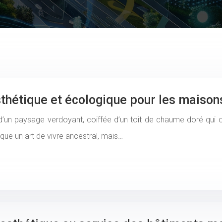
sthétique et écologique pour les maiso
’un paysage verdoyant, coiffée d’un toit de chaume doré qui 
que un art de vivre ancestral, mais…